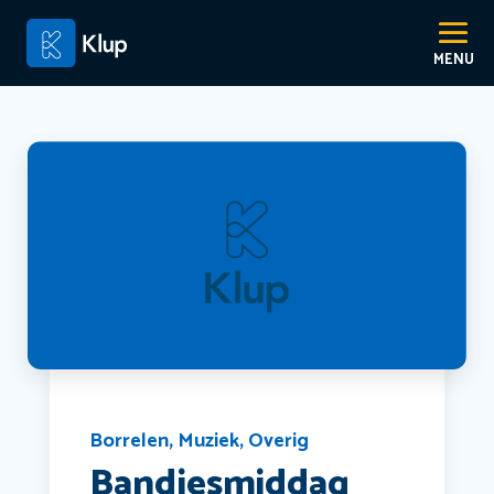
Borrelen
,
Muziek
,
Overig
Bandjesmiddag