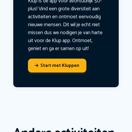
Klup is dé app voor avontuurlijk 50-
plus! Vind een grote diversiteit aan
activiteiten en ontmoet eenvoudig
nieuwe mensen. Dit wil je echt niet
missen dus we nodigen je van harte
uit voor de Klup app. Ontmoet,
geniet en ga er samen op uit!
Start met Kluppen