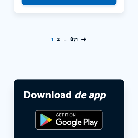
1
2
…
871
Download
de app