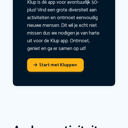
Klup is dé app voor avontuurlijk 50-
plus! Vind een grote diversiteit aan
activiteiten en ontmoet eenvoudig
nieuwe mensen. Dit wil je echt niet
missen dus we nodigen je van harte
uit voor de Klup app. Ontmoet,
geniet en ga er samen op uit!
Start met Kluppen