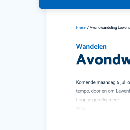
Home
/
Wandelen
Avondw
Komende maandag 6 juli or
tempo, door en om Lewen
Loop je gezellig mee?
Wim