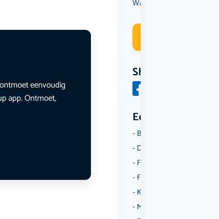
Wandelen
Deelneme
Share
en ontmoet eenvoudig
lup app. Ontmoet,
Een aantal catego
Borrelen
Dansen
Fietsen
Film
Kunst & Cultuur
Muziek