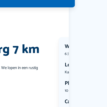
rg 7 km
Wanneer?
6 July 2026 | 19:00
Locatie
 We lopen in een rustig
Kajuit 287...
Plekken
10 plekken beschikbaar
Categorie