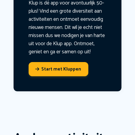
Klup is dé app voor avontuurlijk 50-
plus! Vind een grote diversiteit aan
activiteiten en ontmoet eenvoudig
nieuwe mensen. Dit wil je echt niet
missen dus we nodigen je van harte
uit voor de Klup app. Ontmoet,
geniet en ga er samen op uit!
Start met Kluppen