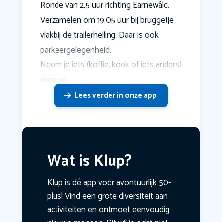
Ronde van 2,5 uur richting Earnewâld.
Verzamelen om 19.05 uur bij bruggetje
vlakbij de trailerhelling. Daar is ook
parkeergelegenheid.
Neem je iets (koffie, koek of iets anders)
mee vo
Lees verder in onze app
Wat is Klup?
Klup is dé app voor avontuurlijk 50-
plus! Vind een grote diversiteit aan
activiteiten en ontmoet eenvoudig