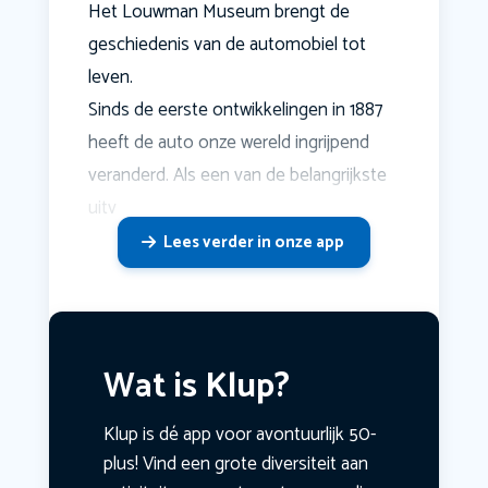
Het Louwman Museum brengt de
geschiedenis van de automobiel tot
leven.
Sinds de eerste ontwikkelingen in 1887
heeft de auto onze wereld ingrijpend
veranderd. Als een van de belangrijkste
uitv
Lees verder in onze app
Wat is Klup?
Klup is dé app voor avontuurlijk 50-
plus! Vind een grote diversiteit aan