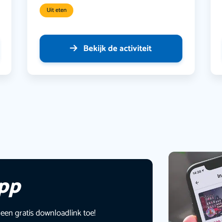
Uit eten
Bekijk de activiteit
app
 een gratis downloadlink toe!