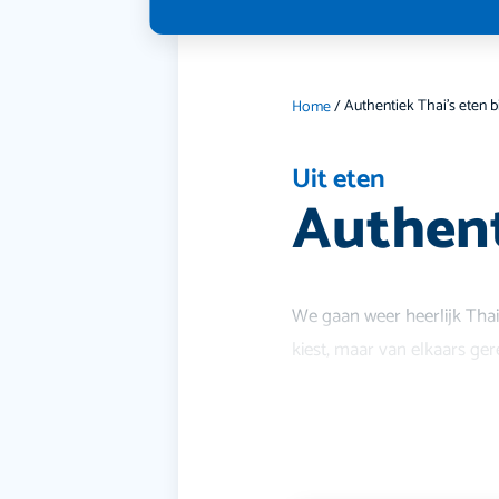
Home
/
Uit eten
Authent
We gaan weer heerlijk Thai's
kiest, maar van elkaars ge