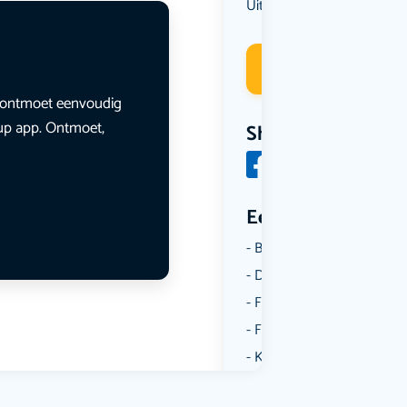
Uit eten
Deelneme
en ontmoet eenvoudig
lup app. Ontmoet,
Share
Een aantal catego
Borrelen
Dansen
Fietsen
Film
Kunst & Cultuur
Muziek