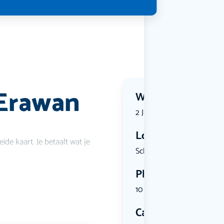
 Erawan
Wanneer?
2 July 2026 | 18:15
Locatie
ide kaart. Je betaalt wat je
Schagchels...
Plekken
10 plekken beschikbaar
Categorie