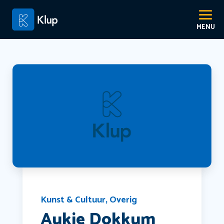
Kunst & Cultuur
,
Overig
Aukje Dokkum