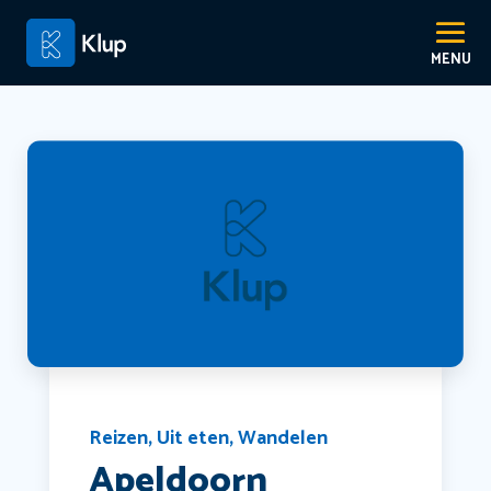
Reizen
,
Uit eten
,
Wandelen
Apeldoorn