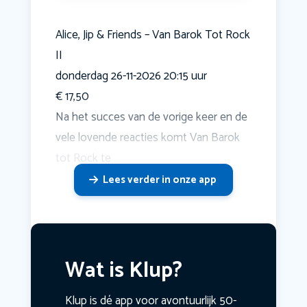
Alice, Jip & Friends – Van Barok Tot Rock
II
donderdag 26-11-2026 20:15 uur
€ 17,50
Na het succes van de vorige keer en de
vele lovende reacties komt Van Barok
tot Rock te
Lees verder in onze app
Wat is Klup?
Klup is dé app voor avontuurlijk 50-