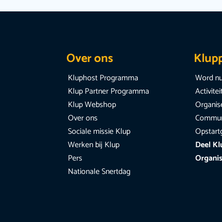
Over ons
Klup
Kluphost Programma
Word nu
Klup Partner Programma
Activite
Klup Webshop
Organise
Over ons
Communi
Sociale missie Klup
Opstart
Werken bij Klup
Deel Kl
Pers
Organis
Nationale Snertdag