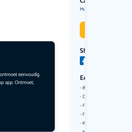
Categorie
Muziek
Deelneme
Share
en ontmoet eenvoudig
Een aantal catego
lup app. Ontmoet,
Borrelen
Dansen
Fietsen
Film
Kunst & Cultuur