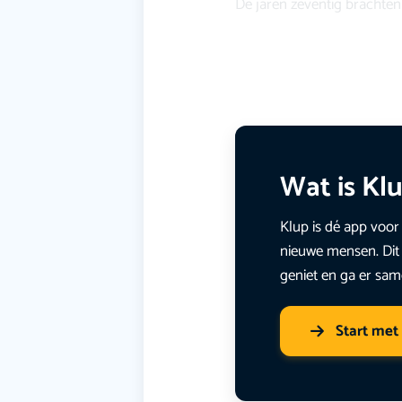
De jaren zeventig brachte
Wat is Kl
Klup is dé app voor 
nieuwe mensen. Dit 
geniet en ga er sam
Start met