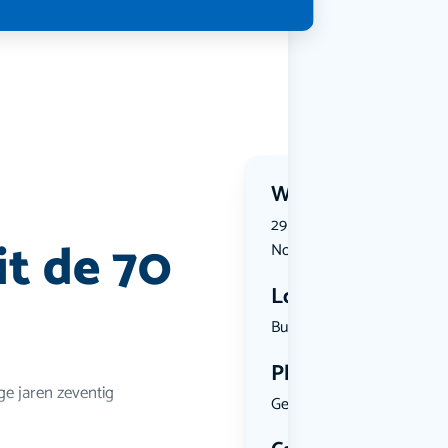
Wanneer?
29 November 2026 | 15:00 
it de 70
November 2026 | 17:00
Locatie
Burgemeest...
Plekken
ge jaren zeventig
Geen limiet