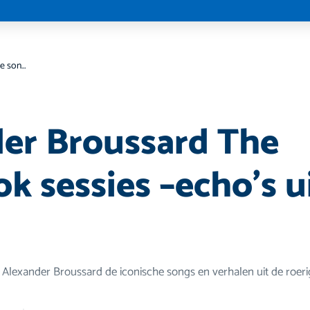
Alexander Broussard The songbook sessies –echo’s uit de 70
er Broussard The
k sessies –echo’s u
t Alexander Broussard de iconische songs en verhalen uit de roeri