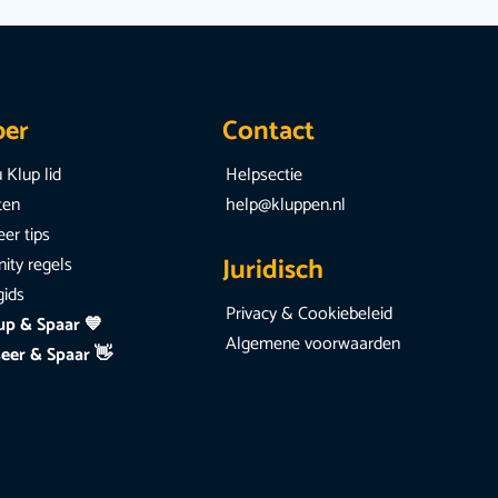
per
Contact
 Klup lid
Helpsectie
iten
help@kluppen.nl
er tips
Juridisch
ty regels
gids
Privacy & Cookiebeleid
up & Spaar 💙
Algemene voorwaarden
eer & Spaar 👋