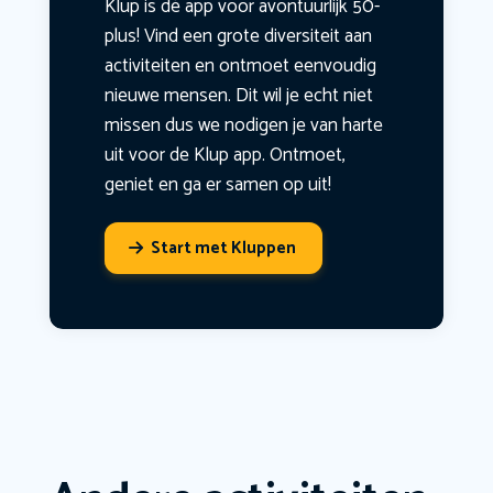
Klup is dé app voor avontuurlijk 50-
plus! Vind een grote diversiteit aan
activiteiten en ontmoet eenvoudig
nieuwe mensen. Dit wil je echt niet
missen dus we nodigen je van harte
uit voor de Klup app. Ontmoet,
geniet en ga er samen op uit!
Start met Kluppen