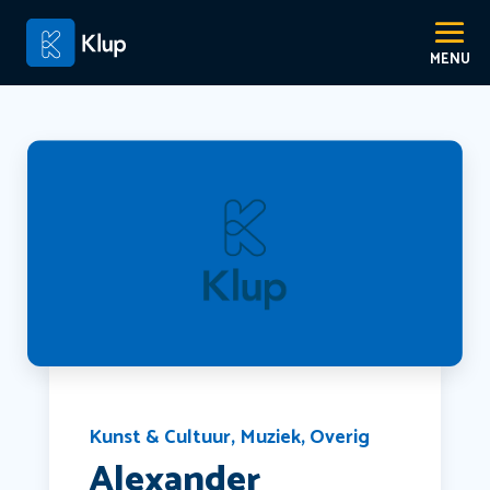
Kunst & Cultuur
,
Muziek
,
Overig
Alexander