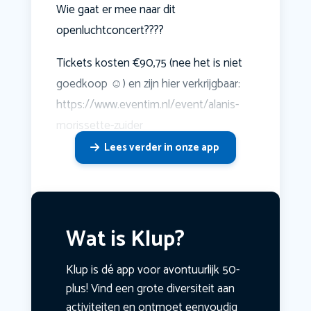
Wie gaat er mee naar dit
openluchtconcert????
Tickets kosten €90,75 (nee het is niet
goedkoop ☺️) en zijn hier verkrijgbaar:
https://www.eventim.nl/event/alanis-
morissette-zuider
Lees verder in onze app
Wat is Klup?
Klup is dé app voor avontuurlijk 50-
plus! Vind een grote diversiteit aan
activiteiten en ontmoet eenvoudig