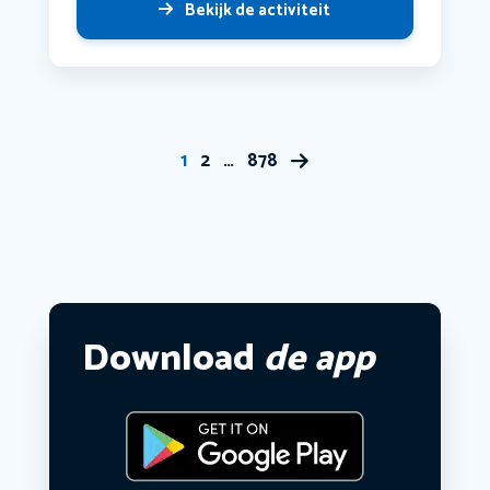
Bekijk de activiteit
1
2
…
878
Download
de app