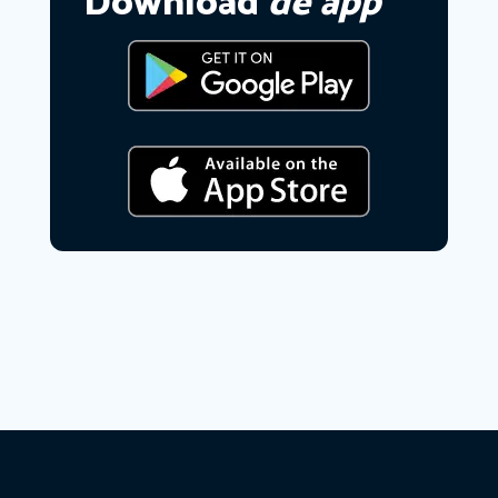
Download
de app