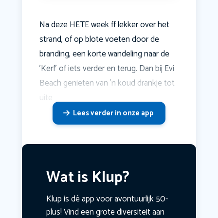
Na deze HETE week ff lekker over het
strand, of op blote voeten door de
branding, een korte wandeling naar de
'Kerf' of iets verder en terug. Dan bij Evi
Beach genieten van 'n koud drankje tot
uite
Lees verder in onze app
Wat is Klup?
Klup is dé app voor avontuurlijk 50-
plus! Vind een grote diversiteit aan