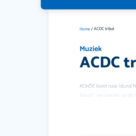
ACDC tribut
Home
/
Muziek
ACDC tr
ACinDC komt naar Iduna! N
Bands”, veroverden ze de ha