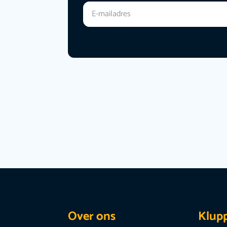
Over ons
Klup