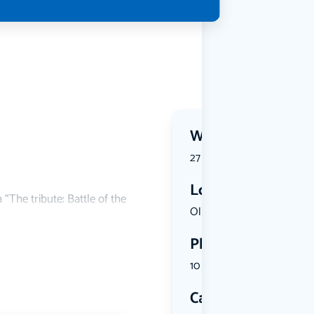
Wanneer?
27 November 2026 | 19:25
Locatie
The tribute: Battle of the
Oliemolens...
Plekken
10 plekken beschikbaar
Categorie