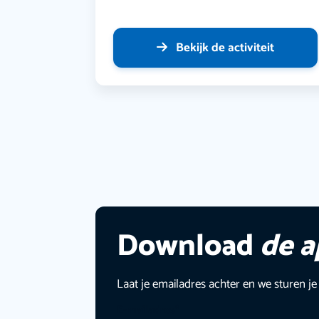
Bekijk de activiteit
Download
de 
Laat je emailadres achter en we sturen je
E-mailadres
*