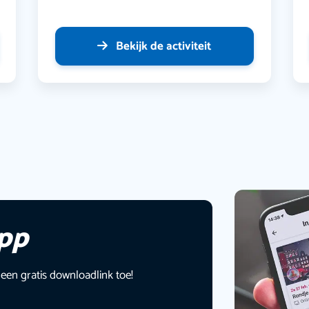
Bekijk de activiteit
app
 een gratis downloadlink toe!