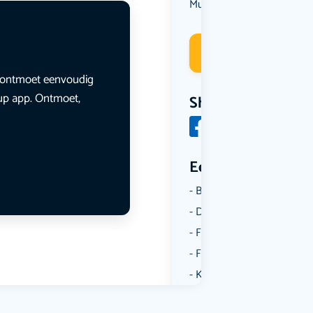
Muziek
Deelneme
en ontmoet eenvoudig
lup app. Ontmoet,
Share
Een aantal catego
Borrelen
Dansen
Fietsen
Film
Kunst & Cultuur
Muziek