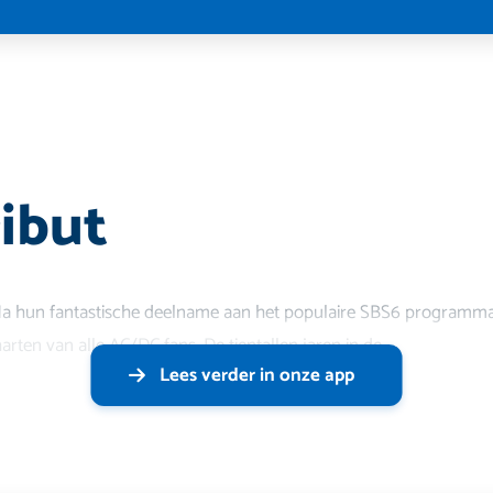
ibut
a hun fantastische deelname aan het populaire SBS6 programma “
rten van alle AC/DC fans. De tientallen jaren in de
Lees verder in onze app