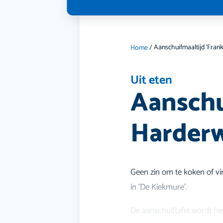
Home
/
Uit eten
Aanschui
Harderw
Geen zin om te koken of vi
in 'De Kiekmure'.
De aanschuiftafel wordt h