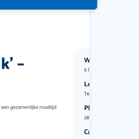
k’ –
Wanneer?
5 October 2026 | 17:30
Locatie
Tesselscha...
Plekken
 een gezamenlijke maaltijd
28 plekken beschikbaar
Categorie