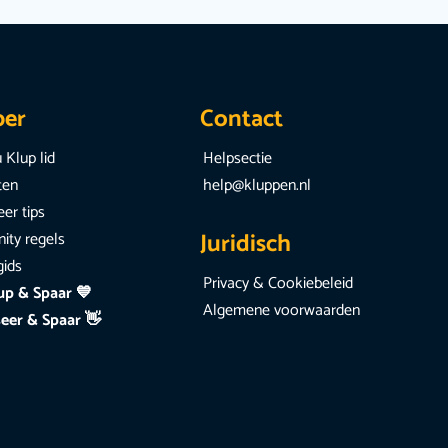
per
Contact
 Klup lid
Helpsectie
iten
help@kluppen.nl
er tips
Juridisch
ty regels
gids
Privacy & Cookiebeleid
up & Spaar 💙
Algemene voorwaarden
eer & Spaar 👋