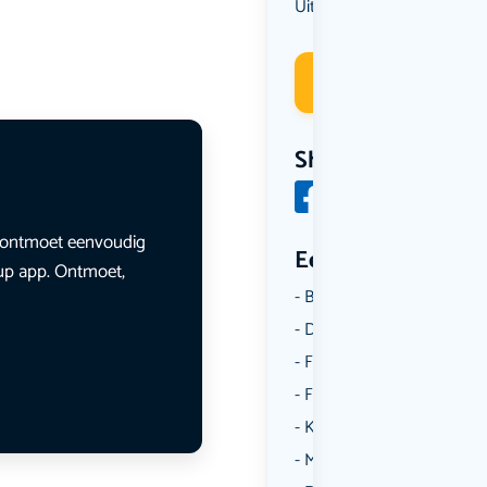
Uit eten
Deelneme
Share
en ontmoet eenvoudig
Een aantal catego
lup app. Ontmoet,
Borrelen
Dansen
Fietsen
Film
Kunst & Cultuur
Muziek