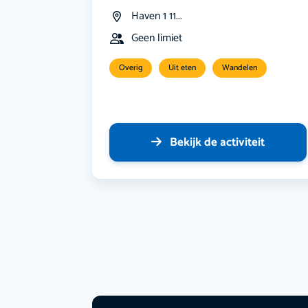
Haven 1 11...
Geen limiet
Overig
Uit eten
Wandelen
Bekijk de activiteit