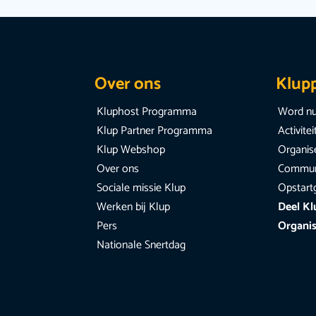
Over ons
Klup
Kluphost Programma
Word nu
Klup Partner Programma
Activite
Klup Webshop
Organise
Over ons
Communi
Sociale missie Klup
Opstart
Werken bij Klup
Deel Kl
Pers
Organis
Nationale Snertdag