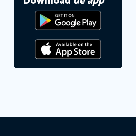
Download
de app