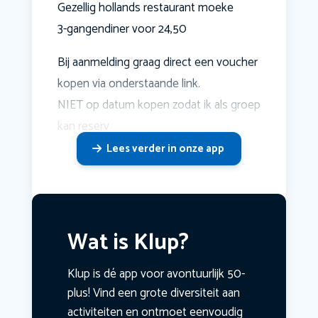
Gezellig hollands restaurant moeke
3-gangendiner voor 24,50
Bij aanmelding graag direct een voucher
kopen via onderstaande link.
NIET op datum kopen zodat ik als groep
kan reserv
Lees verder in onze app
Wat is Klup?
Klup is dé app voor avontuurlijk 50-
plus! Vind een grote diversiteit aan
activiteiten en ontmoet eenvoudig