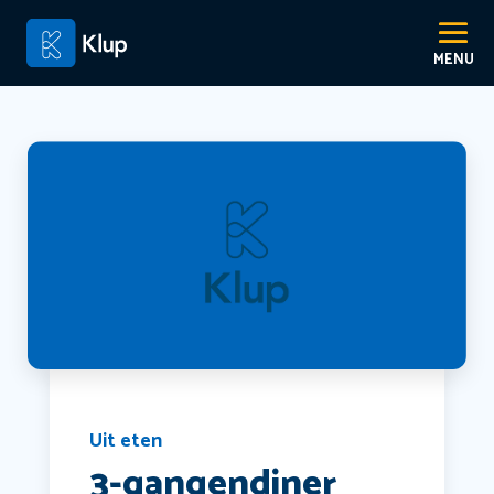
Uit eten
3-gangendiner