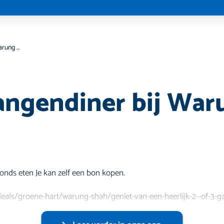
2 of 3 gangendiner bij Warung Shah
gangendiner bij Wa
vonds eten Je kan zelf een bon kopen.
deals/groene-hart/warung-shah/geniet-van-een-heerlijk-2--of-3-ga