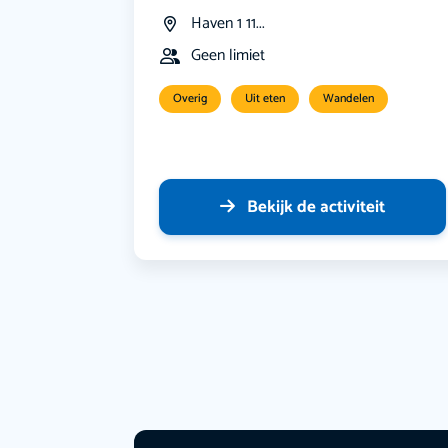
Haven 1 11...
Geen limiet
Overig
Uit eten
Wandelen
Bekijk de activiteit