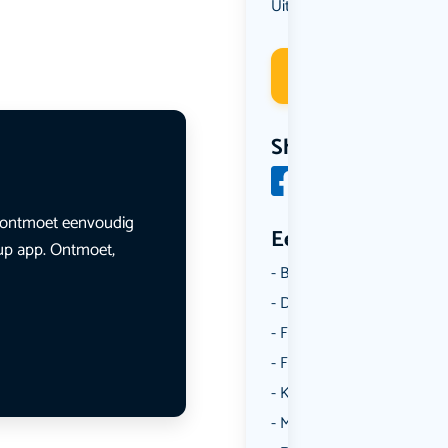
Uit eten
Deelneme
Share
en ontmoet eenvoudig
Een aantal catego
lup app. Ontmoet,
Borrelen
Dansen
Fietsen
Film
Kunst & Cultuur
Muziek