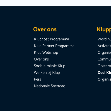
Over ons
Klup
Kluphost Programma
Word nu
Klup Partner Programma
Activite
Klup Webshop
Organise
Over ons
Communi
Sociale missie Klup
Opstart
Werken bij Klup
Deel Kl
Pers
Organis
Nationale Snertdag