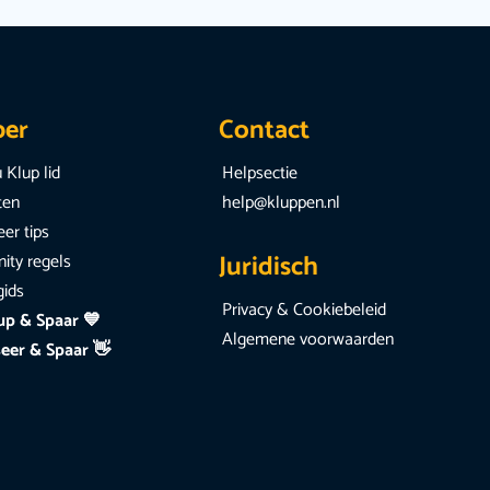
per
Contact
 Klup lid
Helpsectie
iten
help@kluppen.nl
er tips
Juridisch
ty regels
gids
Privacy & Cookiebeleid
up & Spaar 💙
Algemene voorwaarden
eer & Spaar 👋