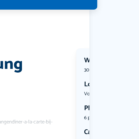
rung
Wanneer?
30 July 2026 | 18:00
Locatie
Voorstraat...
Plekken
6 plekken beschikbaar
ngendiner-a-la-carte-bij-
Categorie