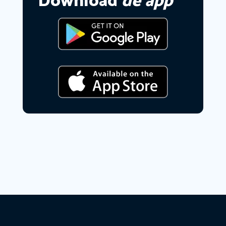
Download
de app