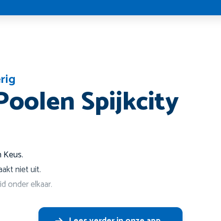
rig
Poolen Spijkcity
m Keus.
akt niet uit.
d onder elkaar.
Lees verder in onze app