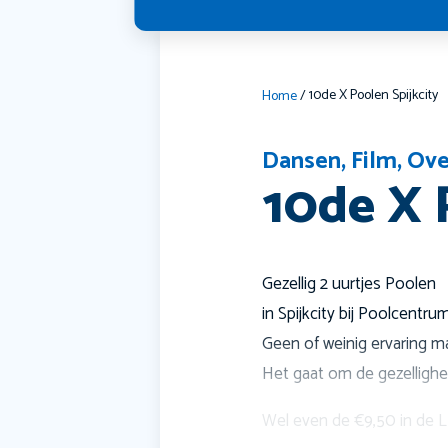
10de X Poolen Spijkcity
Home
/
Dansen
,
Film
,
Ove
10de X 
Gezellig 2 uurtjes Poolen
in Spijkcity bij Poolcentru
Geen of weinig ervaring ma
Het gaat om de gezellighei
Wel even de €9,50 in de L