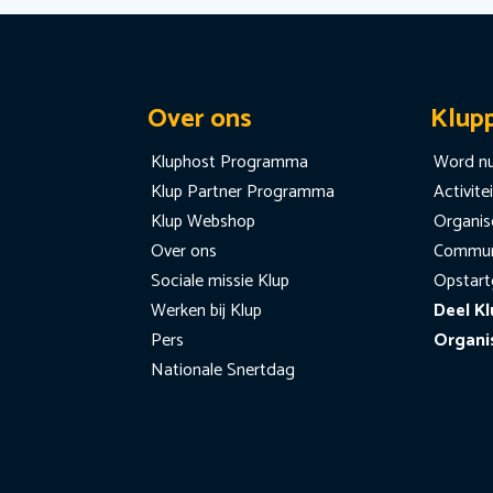
Over ons
Klup
Kluphost Programma
Word nu
Klup Partner Programma
Activite
Klup Webshop
Organise
Over ons
Communi
Sociale missie Klup
Opstart
Werken bij Klup
Deel Kl
Pers
Organi
Nationale Snertdag