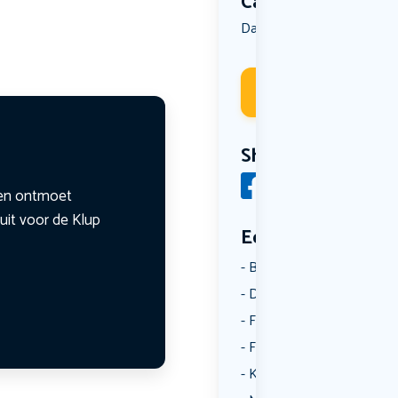
Categorie
Dansen
Film
Overig
,
,
Deelneme
Share
n en ontmoet
uit voor de Klup
Een aantal catego
Borrelen
Dansen
Fietsen
Film
Kunst & Cultuur