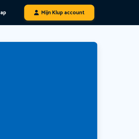
hap
Mijn Klup account