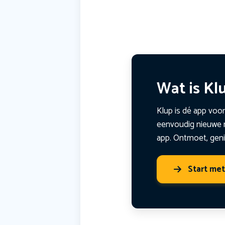
Wat is Kl
Klup is dé app voor
eenvoudig nieuwe m
app. Ontmoet, geni
Start me