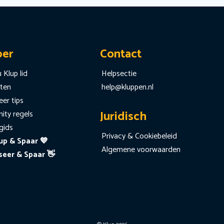
per
Contact
 Klup lid
Helpsectie
iten
help@kluppen.nl
er tips
Juridisch
ty regels
gids
Privacy & Cookiebeleid
up & Spaar 💙
Algemene voorwaarden
seer & Spaar 👋