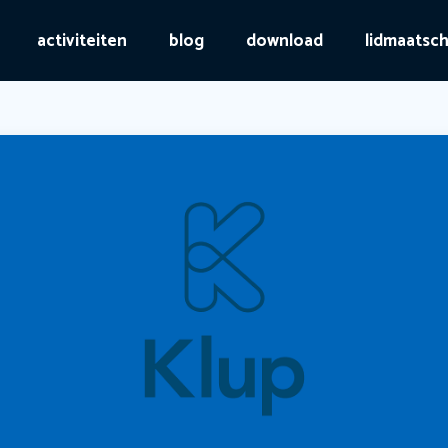
activiteiten
blog
download
lidmaatsc