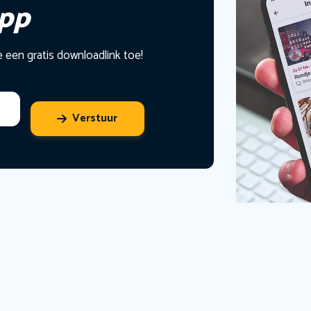
app
e een gratis downloadlink toe!
Verstuur