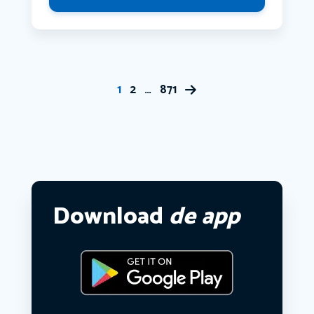
1
2
…
871
Download
de app