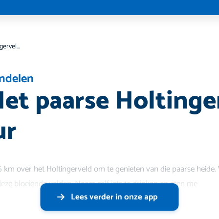
05/09 Het paarse Holtingerveld 10.30 uur
ndelen
et paarse Holtinge
ur
 km over het Holtingerveld om te genieten van die paarse heide.
ze bloeiende velden. Neem zelf iets te drinken en eten me
Lees verder in onze app