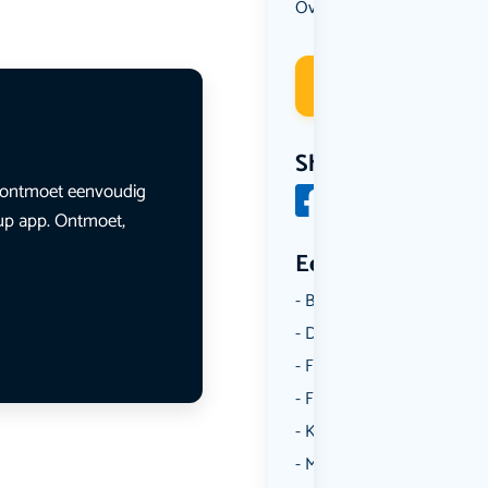
Overig
Sport
Wandelen
,
,
Deelneme
Share
en ontmoet eenvoudig
lup app. Ontmoet,
Een aantal catego
Borrelen
Dansen
Fietsen
Film
Kunst & Cultuur
Muziek