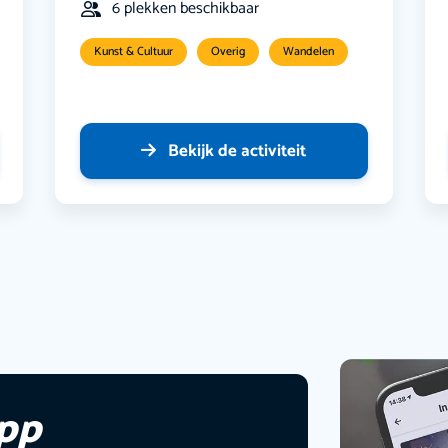
6 plekken beschikbaar
Kunst & Cultuur
Overig
Wandelen
Bekijk de activiteit
app