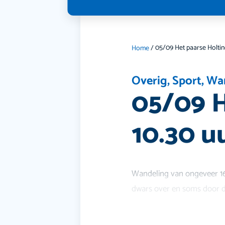
Home
/
Overig
,
Sport
,
Wa
05/09 H
10.30 u
Wandeling van ongeveer 16
dwars over en soms door de