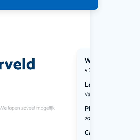
rveld
Wanneer?
5 September 2026 | 10:30
Locatie
Van Heloma...
Plekken
 We lopen zoveel mogelijk
20 plekken beschikbaar
Categorie