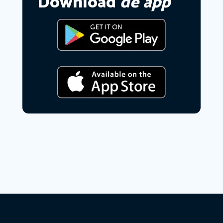
Download
de app