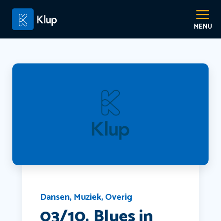
Dansen
,
Muziek
,
Overig
03/10. Blues in