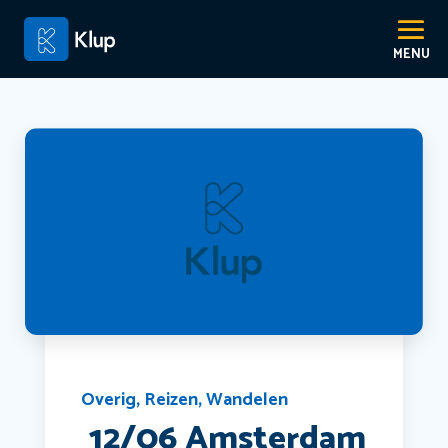
Overig
,
Reizen
,
Wandelen
️ 12/06 Amsterdam