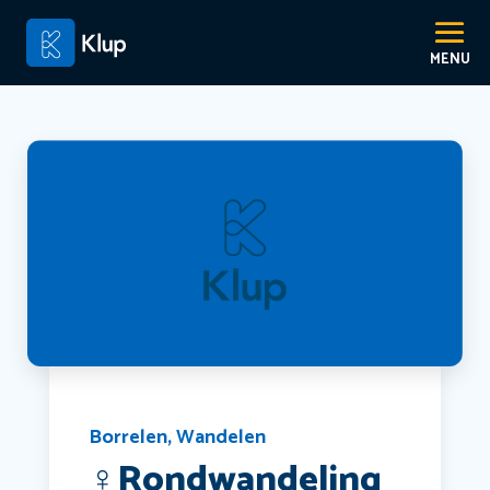
Borrelen
,
Wandelen
‍♀️Rondwandeling