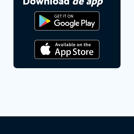
Download
de app