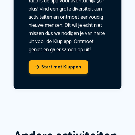
Klup is dé app voor avontuurlijk 50-
plus! Vind een grote diversiteit aan
activiteiten en ontmoet eenvoudig
nieuwe mensen. Dit wil je echt niet
missen dus we nodigen je van harte
uit voor de Klup app. Ontmoet,
geniet en ga er samen op uit!
Start met Kluppen