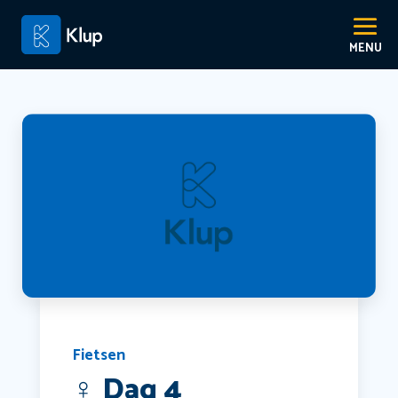
Fietsen
‍♀️ Dag 4