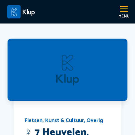
Fietsen
,
Kunst & Cultuur
,
Overig
‍♀️ 7 Heuvelen,