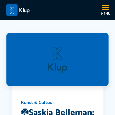
Kunst & Cultuur
☘️Saskia Belleman: