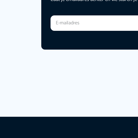
E-mailadres
*