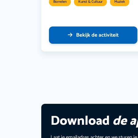
Borrelen
Kunst & Cultuur
Muziek
Bekijk de activiteit
Download
de 
Laat je emailadres achter en we sturen je