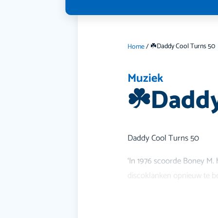
☘️Daddy Cool Turns 50
Home
/
Muziek
☘️Daddy
Daddy Cool Turns 50
‘In 1976 scoorde Boney M. ha
discoklanken opnieuw te be