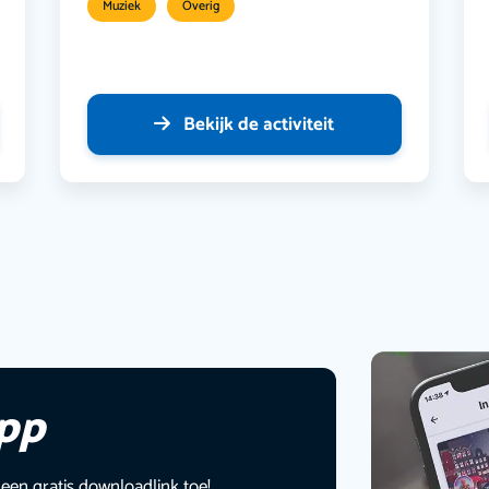
Muziek
Overig
Bekijk de activiteit
app
 een gratis downloadlink toe!