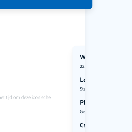
Wanneer?
22 January 2027 | 20:15
Locatie
Stadserf 1...
 het tijd om deze iconische
Plekken
Geen limiet
Categorie