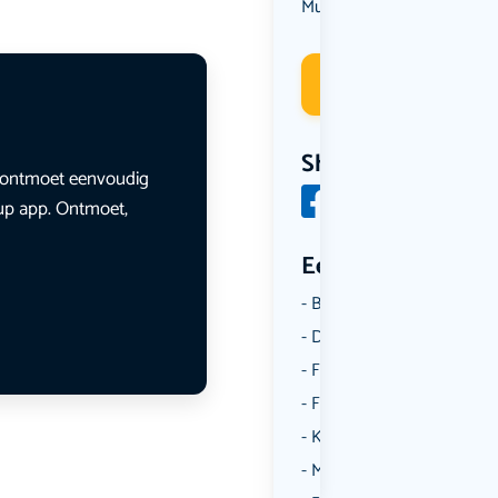
Muziek
Deelneme
Share
en ontmoet eenvoudig
lup app. Ontmoet,
Een aantal catego
Borrelen
Dansen
Fietsen
Film
Kunst & Cultuur
Muziek