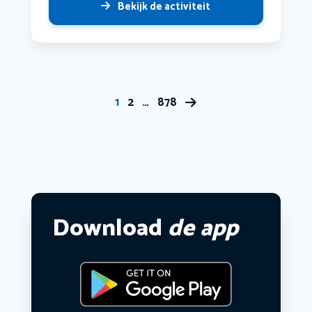
Bekijk de activiteit
1
2
…
878
Download
de app