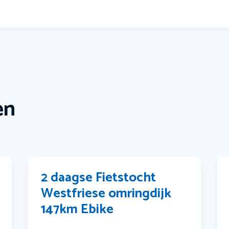
en
2 daagse Fietstocht
Westfriese omringdijk
147km Ebike