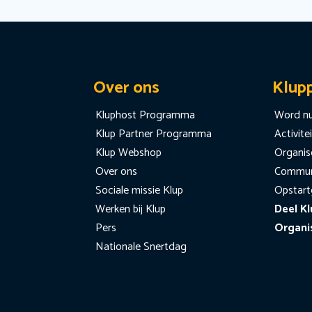
Over ons
Klup
Kluphost Programma
Word nu
Klup Partner Programma
Activite
Klup Webshop
Organise
Over ons
Communi
Sociale missie Klup
Opstart
Werken bij Klup
Deel Kl
Pers
Organi
Nationale Snertdag