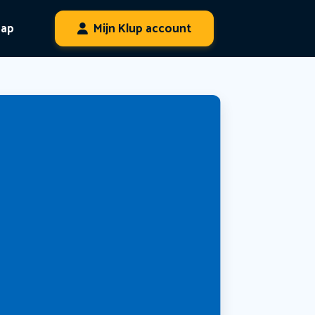
hap
Mijn Klup account