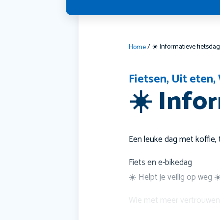
☀️ Informatieve fietsda
Home
/
Fietsen
,
Uit eten
,
☀️ Info
Een leuke dag met koffie, t
Fiets en e-bikedag
☀️ Helpt je veilig op weg ☀
Wie met meer vertrouwen wil