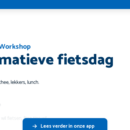
g
Workshop
rmatieve fietsdag
hee, lekkers, lunch.
️
 fietsen, fijne tips wil
Lees verder in onze app