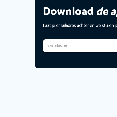
Download
de 
Laat je emailadres achter en we sturen j
E-mailadres
*