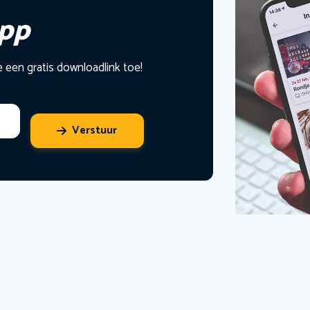
app
e een gratis downloadlink toe!
Verstuur