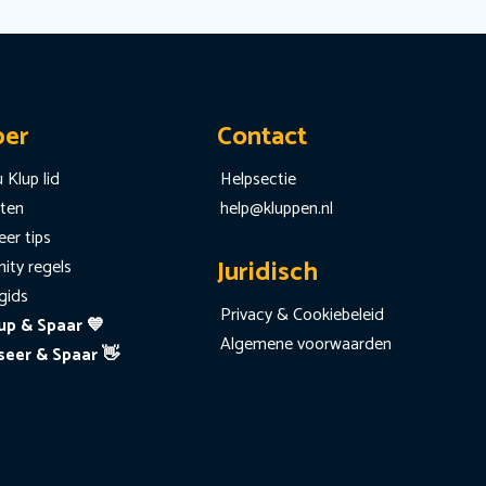
per
Contact
 Klup lid
Helpsectie
iten
help@kluppen.nl
er tips
Juridisch
ty regels
gids
Privacy & Cookiebeleid
up & Spaar 💙
Algemene voorwaarden
seer & Spaar 👋