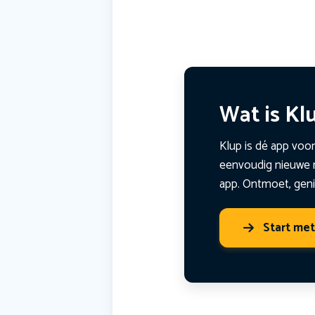
Wat is Kl
Klup is dé app voor
eenvoudig nieuwe m
app. Ontmoet, geni
Start me