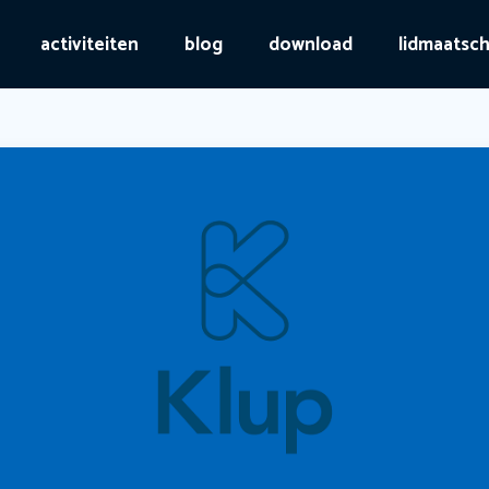
activiteiten
blog
download
lidmaatsc