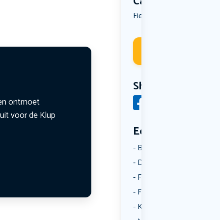
Categorie
Fietsen
Uit eten
Workshop
,
,
Deelneme
Share
n en ontmoet
uit voor de Klup
Een aantal catego
Borrelen
Dansen
Fietsen
Film
Kunst & Cultuur