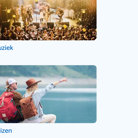
ziek
izen