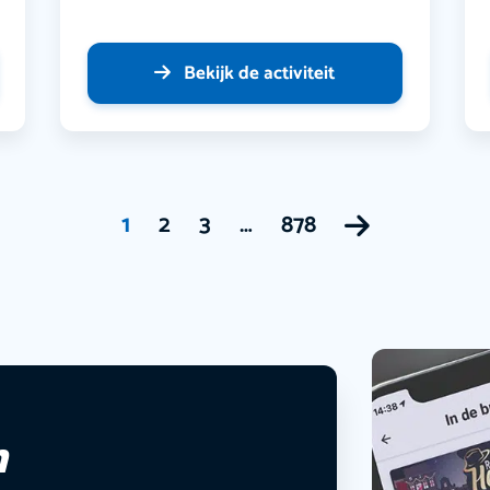
Bekijk de activiteit
1
2
3
…
878
n