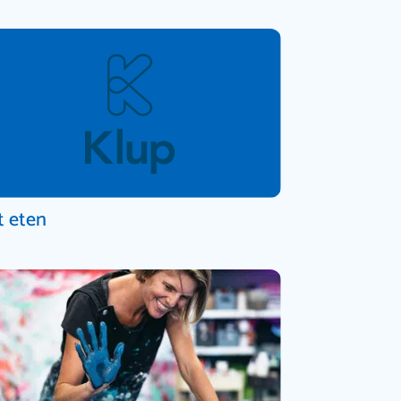
t eten