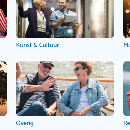
Kunst & Cultuur
Mu
Overig
Re